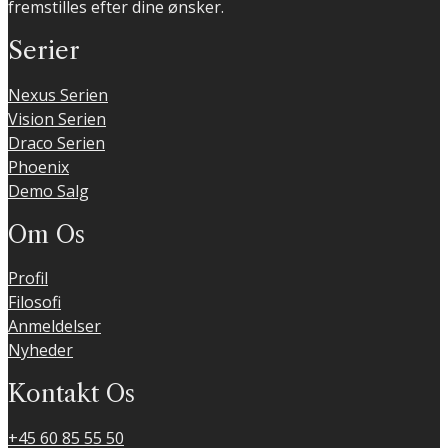
på
fremstilles efter dine ønsker.
varesiden
Serier
Nexus Serien
Vision Serien
Draco Serien
Phoenix
Demo Salg
Om Os
Profil
Filosofi
Anmeldelser
Nyheder
Kontakt Os
+45 60 85 55 50