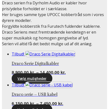
Draco serien fra Dyrholm Audio er kabler hvor
pris/ydelse forholdet er i særklasse.
Her bruges samme type UPOCC kobbertråd som i vores
dyrere modeller.
Forgyldte kobberstik fra Furutech fuldender kablerne.
Draco Seriens mest fremtrædende kendetegn er en
super musikalsk og homogen gengivelse af lyd.
Serien vil altid få det bedst mulige ud af dit anlæg.
Tilbud!
Draco Serie Digitalkabler
Prisinterval:
8.900,00
kr.
–
14.400,00
kr.
8.900,00 kr.
Vælg muligheder
Dette
til
Tilbud!
vare
14.400,00 kr.
Draco serie – USB kabel
har
flere
Prisinterval:
6.150,00
kr.
–
7.450,00
kr.
varianter.