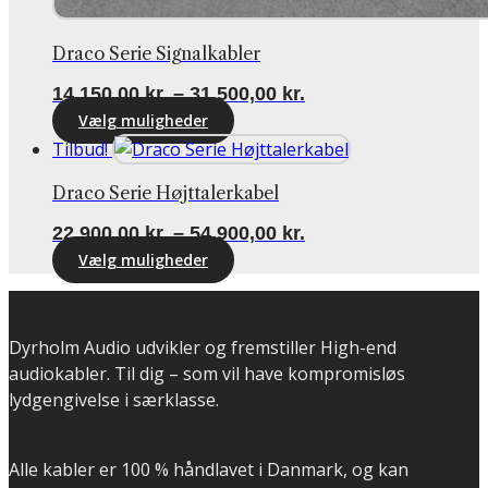
Draco Serie Signalkabler
Prisinterval:
14.150,00
kr.
–
31.500,00
kr.
14.150,00 kr.
Vælg muligheder
Dette
til
Tilbud!
vare
31.500,00 kr.
Draco Serie Højttalerkabel
har
flere
Prisinterval:
22.900,00
kr.
–
54.900,00
kr.
varianter.
22.900,00 kr.
Vælg muligheder
Mulighederne
Dette
til
kan
vare
54.900,00 kr.
vælges
har
Dyrholm Audio udvikler og fremstiller High-end
på
flere
audiokabler. Til dig – som vil have kompromisløs
varesiden
varianter.
lydgengivelse i særklasse.
Mulighederne
kan
vælges
Alle kabler er 100 % håndlavet i Danmark, og kan