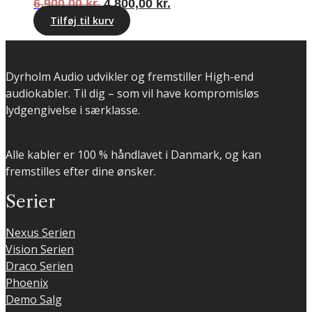
Den
Den
6.900,00
kr.
4.800,00
kr.
oprindelige
aktuelle
Tilføj til kurv
pris
pris
var:
er:
6.900,00 kr..
4.800,00 kr..
Dyrholm Audio udvikler og fremstiller High-end
audiokabler. Til dig – som vil have kompromisløs
lydgengivelse i særklasse.
Alle kabler er 100 % håndlavet i Danmark, og kan
fremstilles efter dine ønsker.
Serier
Nexus Serien
Vision Serien
Draco Serien
Phoenix
Demo Salg