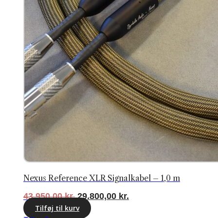
Nexus Reference XLR Signalkabel – 1,0 m
Den
Den
43.950,00
kr.
29.800,00
kr.
oprindelige
aktuelle
Tilføj til kurv