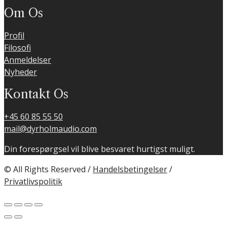
Om Os
Profil
Filosofi
Anmeldelser
Nyheder
Kontakt Os
+45 60 85 55 50
mail@dyrholmaudio.com
Din forespørgsel vil blive besvaret hurtigst muligt.
© All Rights Reserved /
Handelsbetingelser
/
Privatlivspolitik