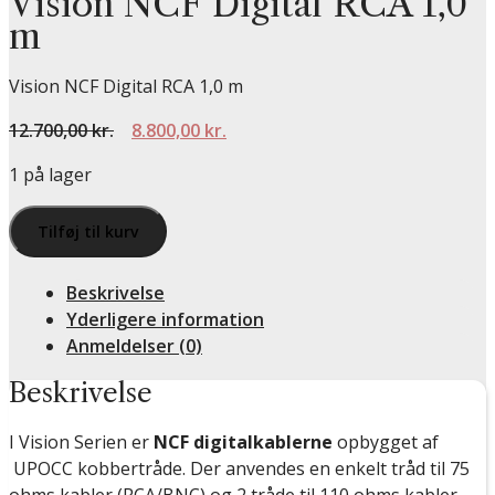
Vision NCF Digital RCA 1,0
m
Vision NCF Digital RCA 1,0 m
Den
Den
12.700,00
kr.
8.800,00
kr.
oprindelige
aktuelle
1 på lager
pris
pris
var:
er:
Vision
Tilføj til kurv
12.700,00 kr..
8.800,00 kr..
NCF
Digital
Beskrivelse
RCA
Yderligere information
1,0
Anmeldelser (0)
m
antal
Beskrivelse
I Vision Serien er
NCF digitalkablerne
opbygget af
UPOCC kobbertråde. Der anvendes en enkelt tråd til 75