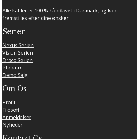
Alle kabler er 100 % håndlavet i Danmark, og kan
fremstilles efter dine ønsker.
Serier
Nexus Serien
Vision Serien
Draco Serien
Phoenix
Demo Salg
Om Os
Profil
Filosofi
Anmeldelser
Nyheder
Kontakt Os