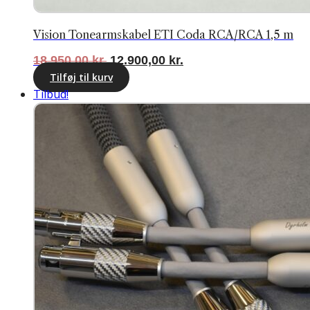
Vision Tonearmskabel ETI Coda RCA/RCA 1,5 m
Den
Den
18.950,00
kr.
12.900,00
kr.
oprindelige
aktuelle
Tilføj til kurv
pris
pris
Tilbud!
var:
er:
18.950,00 kr..
12.900,00 kr..