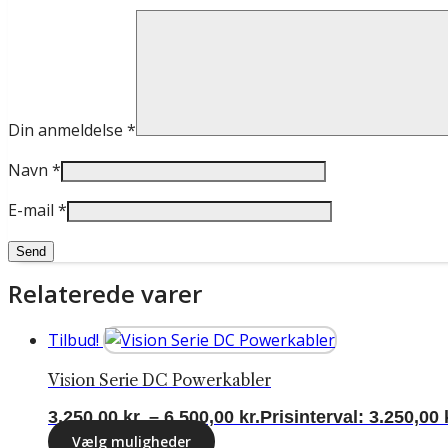
Din anmeldelse
*
Navn
*
E-mail
*
Relaterede varer
Tilbud!
Vision Serie DC Powerkabler
3.250,00
kr.
–
6.500,00
kr.
Prisinterval: 3.250,00 k
Vælg muligheder