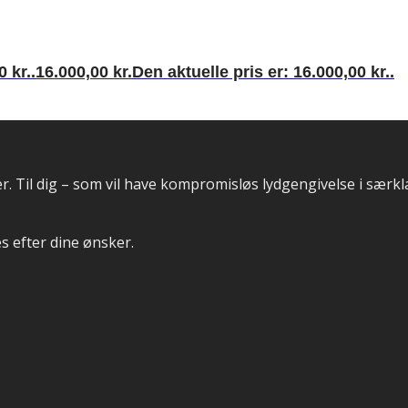
 kr..
16.000,00
kr.
Den aktuelle pris er: 16.000,00 kr..
. Til dig – som vil have kompromisløs lydgengivelse i særkl
s efter dine ønsker.