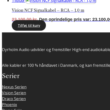
Tilbud!
Vision NCF Signalkabel – RCA – 1,0 m
23.100,00
kr.
Den oprindelige pris var: 23.100,00
Tilføj til kurv
Dyrholm Audio udvikler og fremstiller High-end audiokabler
Alle kabler er 100 % håndlavet i Danmark, og kan fremstille
Serier
Nexus Serien
Vision Serien
Draco Serien
Phoenix