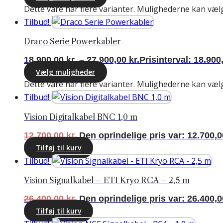
Dette vare har flere varianter. Mulighederne kan væl
Tilbud!
Draco Serie Powerkabler
18.900,00
kr.
–
27.900,00
kr.
Prisinterval: 18.900,
Vælg muligheder
Dette vare har flere varianter. Mulighederne kan væl
Tilbud!
Vision Digitalkabel BNC 1,0 m
12.700,00
kr.
Den oprindelige pris var: 12.700,00
Tilføj til kurv
Tilbud!
Vision Signalkabel – ETI Kryo RCA – 2,5 m
26.400,00
kr.
Den oprindelige pris var: 26.400,00
Tilføj til kurv