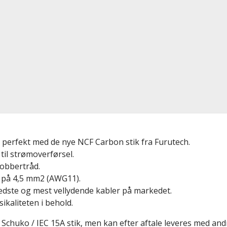
r perfekt med de nye NCF Carbon stik fra Furutech.
til strømoverførsel.
kobbertråd.
r på 4,5 mm2 (AWG11).
edste og mest vellydende kabler på markedet.
kaliteten i behold.
chuko / IEC 15A stik, men kan efter aftale leveres med andr